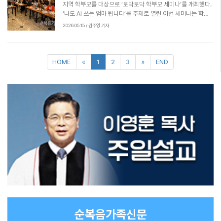
지역 학부모를 대상으로 ‘토닥토닥 학부모 세미나’를 개최했다.
판매수익금과 후원금 전액은 선교사 후원에 사용될 예정이다.
‘나도 AI 쓰는 엄마 됩니다’를 주제로 열린 이번 세미나는 학부
모들이 새로운 기술을 생활과 자녀 교육에 유익하게 접목할 수
2026.05.15 / 김주영 기자
있도록 돕기 위해 마련됐다. 강사로는 단국대학교 교육학 박사
이자 웨스트민스터신학대학교 평생교육 겸임교수인 김선희 교
수가 나서 스마트폰을 활용한 AI기초 사용법부터 자녀 학습 지
원, 정보 검색, 문서 작성 등 실생활 적용 사례까지 폭넓은 내용
을 다뤘다. 세미나가 진행되는 동안 구로교회의 진행도우미들
이 참석자들을 일대일로 지원하며 세심한 배려를 더했다. 교회
관계자는 “AI기술이 일상 깊숙이 자리 잡은 시대에 학부모들이
막연한 두려움 대신 올바른 이해와 활용 역량을 갖출 수 있도록
이번 세미나를 기획했다”며 “앞으로도 지역사회와 성도들의 필
요에 응답하는 다양한 교육 프로그램을 꾸준히 이어나갈 계
획”이라고 밝혔다.
HOME
«
1
2
3
»
END
순복음가족신문