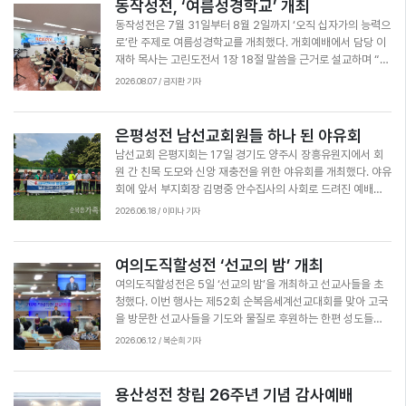
동작성전, ‘여름성경학교’ 개최
기를 당부했다. 학생들은 예배와 공과, 성령대망회에서 하나님
동작성전은 7월 31일부터 8월 2일까지 ‘오직 십자가의 능력으
의 말씀을 듣고 성령충만을 위해 기도했다. 또한 그물 놀이, 미
로’란 주제로 여름성경학교를 개최했다. 개회예배에서 담당 이
니피자만들기, 달란트시장 등 다양한 게임과 프로그램에 참여
재하 목사는 고린도전서 1장 18절 말씀을 근거로 설교하며 “우
해 하나님의 은혜와 십자가의 능력을 경험했다. 중고등부는 7
리가 알고 있는 돈, 공부, 힘, 인기 등 세상의 능력은 살아있는
2026.08.07 / 금지환 기자
월 30~31일 서대문성전 4층 다윗성전과 일영워터힐에서 하
동안만 주어지는 것일 뿐이다. 죄와 죽음, 심판을 이기는 영원한
계수련회를 진행했다. 성경 퀴즈를 통한 말씀 키캡 키링 만들기
것은 오직 십자가의 능력"이라고 전했다. 학생들은 이번 여름성
와 공과 공부 등 다양한 프로그램을 통해 학생들은 말씀을 더욱
경학교를 통해 그동안 친숙했던 스마트폰을 멀리하며 그 무엇
은평성전 남선교회원들 하나 된 야유회
깊이 배우고 서로 마음을 열며 하나됨의 은혜를 경험했다. 또한
과도 바꿀 수 없는 예배의 즐거움을 회복하고 하나님 말씀에 집
그동안 들은 설교 말씀을 기억하며 프로그램에 적극적으로 참
남선교회 은평지회는 17일 경기도 양주시 장흥유원지에서 회
중하며 믿음의 기반을 다지는 귀한 시간을 보냈다. 이밖에도 레
여해 즐겁고 활기찬 분위기를 이어갔다. 뜨거운 찬양으로 시작
원 간 친목 도모와 신앙 재충전을 위한 야유회를 개최했다. 야유
크리에이션과 야외 물놀이, 영화시청 등을 통해 서로 친밀해지
된 성령대망회에서 학생들은 방언을 사모하며 뜨겁게 부르짖는
회에 앞서 부지회장 김명중 안수집사의 사회로 드려진 예배에
는 행복한 시간도 가졌다.
가운데 성령님을 깊이 체험했다. 둘째날에는 물놀이를 즐기며
서 권병수 담당목사는 ‘하나됨의 은혜’라는 제목으로 말씀을 전
2026.06.18 / 이미나 기자
교제를 나눴다. 학생들은 이번 수련회를 통해 십자가의 능력을
했다. 권 목사는 “모든 것이 하나님의 은혜”임을 강조하며 우리
다시 한번 마음에 새기고, 하나됨의 은혜를 기억하며 살아갈 것
의 삶 속에 함께하시는 하나님의 사랑과 인도하심을 기억하고
을 다짐했다.
헌신과 봉사의 삶을 살아가는 일꾼들이 될 것을 당부했다. 야유
여의도직할성전 ‘선교의 밤’ 개최
회에는 은평성전 남선교회 회원들뿐 아니라 여선교회 회원들과
여의도직할성전은 5일 ‘선교의 밤’을 개최하고 선교사들을 초
전도실 성도들도 함께 참석해 더욱 풍성한 교제의 시간을 가졌
청했다. 이번 행사는 제52회 순복음세계선교대회를 맞아 고국
다. 참석자들은 다양한 운동과 레크리에이션을 통해 즐거운 추
을 방문한 선교사들을 기도와 물질로 후원하는 한편 성도들이
억을 만들고 식사를 함께 하며 친목을 다졌다. 남선교회 은평지
보내는 선교사로서의 자긍심을 갖고 선교에 동참할 수 있도록
2026.06.12 / 복순희 기자
회장 이동규 장로는 “자연 속에서 하나님을 찬양하며 성도 간
마련했다. A국과 이집트에서 선교하는 선교사들이 초청된 이날
사랑과 믿음을 나눌 수 있었던 귀한 시간이었다”며 남선교회가
행사에서 성도들은 선교사들의 선교지 현황 발표와 영상, 간증
하나 돼 교회 부흥에 더욱 힘쓸 것을 다짐했다.
및 현지 성전건축 소식 등을 생생하게 전해 듣고 중보기도했다.
용산성전 창립 26주년 기념 감사예배
선교사들은 각 국의 선교사들은 현지인 양육, 한국어 교실 등 문