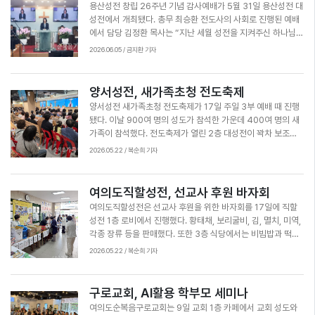
용산성전 창립 26주년 기념 감사예배가 5월 31일 용산성전 대
화활동교실, 교육사역, 지역선교 및 다문화공동체 사역, 문화공
성전에서 개최됐다. 총무 최승환 전도사의 사회로 진행된 예배
간을 통한 다음세대 사역 등을 보고했다. 여의도직할 담당 심재
에서 담당 김정환 목사는 “지난 세월 성전을 지켜주신 하나님께
영 목사와 지구장 이상인 장로는 선교사들에게 후원금 전달했
감사드린다. 용산성전 전 성도가 주 안에서 하나 되어 부흥을 이
2026.06.05 / 금지환 기자
다. 참석자들은 선교사들의 가정과 선교지를 위해 합심 기도했
뤄가자”고 선포했다. 성도들은 ‘아멘’으로 화답하며 오직 십자
다. 이날 특송은 쁄라콰이어가 맡아 은혜를 더했다. 심재영 목사
가의 능력으로 거룩한 성전으로 쓰임 받을 수 있도록 최선을 다
는 “우리를 선교의 도구로 사용하신 하나님께 감사드린다. 특히
해 헌신할 것을 다짐했다. 이날 예배에서는 설립 초창기 시절 내
양서성전, 새가족초청 전도축제
종교활동이 제한된 국가들을 품고 기도해 달라”면서 선교사들
용을 담은 특별 영상이 방영됐다. 성도들은 지난날의 순간들을
을 위한 기도와 후원을 당부했다.
양서성전 새가족초청 전도축제가 17일 주일 3부 예배 때 진행
회고하며 지금까지 인도하신 에벤에셀의 하나님께 영광 올려드
됐다. 이날 900여 명의 성도가 참석한 가운데 400여 명의 새
렸다. 또한 용산성전이 지역 복음화의 거점이 되기를 소망하며
가족이 참석했다. 전도축제가 열린 2층 대성전이 꽉차 보조의
성전 벽에 손을 얹고 기도했다.
자를 배치했다. 4층 다니엘성전 5층 할렐루야성전에도 예배를
2026.05.22 / 복순희 기자
드리러 온 성도들로 가득했다. 양서성전 담당 이대영 목사는 ‘주
인과 도둑’(요 10:9~10)이라는 제목으로 설교하면서 “세상은
도둑과 같이 죽이고 멸망시키지만 하나님은 아버지가 되어주셔
여의도직할성전, 선교사 후원 바자회
서 우리를 놀라운 사랑으로 구원해 주신다. 예수님만이 길이요
여의도직할성전은 선교사 후원을 위한 바자회를 17일에 직할
진리요 영원한 생명이시다. 예수님을 믿고 평강을 누리라”고 전
성전 1층 로비에서 진행했다. 황태채, 보리굴비, 김, 멸치, 미역,
했다. 설교 후에는 유명 가수인 태진아 집사의 간증과 찬양이 이
각종 장류 등을 판매했다. 또한 3층 식당에서는 비빔밥과 떡볶
어졌다. 태진아 집사는 새가족들을 위해 간증을 하면서 “하나님
이, 어묵 등 먹거리를 판매해 성도 간 교제의 장이 펼쳐져 훈훈
2026.05.22 / 복순희 기자
의 말씀에 크게 아멘을 외칠 때 복을 받는다”고 말했다. 또한 히
한 모습이 나타났다. 이날 순복음실업인선교연합회 여의도직할
트곡과 찬송가를 불렀다. 양서성전은 이날 인도된 새가족들을
지회를 비롯해 권사회, 여선교회가 한마음으로 봉사했다. 여의
위해 새가족 교육 1강을 진행했고 향후 2주차 3주차 교육을 연
도직할성전 담당 심재영 목사는 바자회를 돕는 봉사자들이 힘
구로교회, AI활용 학부모 세미나
이어 하며 6월 말쯤 정착감사예배를 드릴 예정이다.
들지 않고 보람을 느끼며 봉사할 수 있도록 이들을 격려했다. 성
여의도순복음구로교회는 9일 교회 1층 카페에서 교회 성도와
도들은 선교사를 후원하는 취지의 바자회에 기쁘게 동참했다.