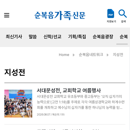
검색
지면보기
최신기사
말씀
신학/선교
기획/특집
순복음광장
순복
Home
순복음네트워크
지성전
지성전
서대문성전, 교회학교 여름행사
서대문성전 교회학교 유초등부와 중고등부는 ‘오직 십자가의
능력으로’(고전 1:18)를 주제로 각각 여름성경학교와 하계수련
회를 개최하고 예수님의 십자가를 통한 하나님의 능력을 믿고
체험했다. 유초등부는 지난 7월 25일,26일 8월 2일 총 3일간
2026.08.07 / 복순희 기자
여름성경학교를 진행했다. 개회예배에서 담임 김남준 목사가
‘하나님 나라 히어로로 캐스팅’(눅 5:1~11)이라는 제목으로 설
교하며 십자가의 능력으로 살아가는 예수님의 히어로로 살아가