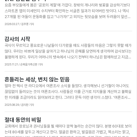
요즘 부모들에게 봄은 ‘공포의 계절’에 가깝다. 창밖의 개나리와 벚꽃을 감상하기보다
‘역지사지’의 상황이다. 그동안 나에게 답변해 주신 분들에게 감사하고 다음 취재에서
스마트폰 앱의 미세먼지 수치부터 확인하는 서글픈 일과가 되어버린 탓이다. 나 역시
만날 분들이 더욱 편하게 말씀하실 수 있도록 더 만전을 기해야겠다는 생각이 들었다.
27개월 된 아들이 운동화를 집고 “나가자!”고 외치는 뒷모습을 보며 두려움이 앞선다.
지인들에게 우연히 연예인을 만난 이야기를 하면서 뒤늦게 내가 한 말들을 떠올리니
맑은 공기를 마시며 마음껏 흙을 밟게 해주고 싶은 마음이 간절하지만 한 치 앞도 보이
재미가 영 없어 방송이 될 것 같지는 않아 머쓱해졌다. 그러다 예수님은 나한테 무슨 질
2026.03.27 / 김주영 기자
지 않는 뿌연 하늘 아래 아이를 세울 순 없다. 결국 현관문 앞에서 아이의 손을 잡고 다
문을 하실까, 미래의 난 뭐라고 대답하고 있으려나 고심하다 보니 이내 한 어린이 찬양
시 집 안으로 들어설 때, 그 조그만 어깨에 드리워진 실망감을 마주하는 미안함은 어떤
이 떠올랐다. “이다음에 예수님을 만나면 우리 뭐라 말할까?~” 인터뷰 할 때 같은 질문
감사의 시작
말로도 다 설명하기 어렵다. 성경은 우리에게 “생육하고 번성하여 땅에 충만하라, 땅을
을 해도 사람마다 제각각 답이 다르다. 살아온 것이 다르고 생각이 다르기 때문이다. 대
곡식이 무르익고 풍요로운 나날들이 다가왔을 때도 사람들의 마음은 그렇지 못할 때가
정복하라 … 움직이는 모든 생물을 다스리라”고 명하신다(창 1:28). 그러나 이 ‘다스
개 그의 인생에서 행한 것, 그가 울고 웃으며 겪고 견뎌낸 삶이 드러나기 마련이다. 찬
많다. 우리는 바쁘게 일상을 살아가고 하나님의 은혜를 당연하게 생각하며 감사보다는
림’은 결코 인간의 이기심을 채우기 위한 파괴를 뜻하지 않는다. 이는 하나님께서 창조
양의 다음 소절을 이어서 불러 본다. “그때에는 부끄러움 없어야지. 우리 서로 사랑해.”
불평하게 된다. 우리가 어머니의 뱃속에서 나오기 전부터 하나님은 함께하셨고 지금도
하신 아름다운 세상을 보살피고 보존해야 할 ‘청지기적 사명’을 의미한다. 오늘날 미세
매 순간 함께하신다. 하지만 세상에 매어 그 임재를 느끼지 못할 때 우리의 삶을 다시
먼지뿐만 아니라 우리가 마주한 환경오염의 문제들은 인간의 탐욕을 채우기 위한 무분
2025.11.21 / 순복음가족신문 기자
돌아볼 필요가 있다. 지금 숨을 쉴 수 있고 먹고 마시며 우리가 웃고 슬퍼하는 것조차
별한 개발이 만들어낸 부메랑이다. 이제 우리는 다음 세대를 위해 불편한 삶을 기꺼이
하나님의 은혜 덕분임을 감사하며 살아가야 한다. 물론 삶을 살면서 어렵고 힘든 일들
선택해야 한다. 탄소 배출을 줄이고 소비를 절제하는 것은 교회와 성도가 짊어져야 할
흔들리는 세상, 변치 않는 믿음
이 괴롭게 하고 지치게 한다. 우리가 당연하게 느끼는 것들을 순간적으로 빼앗길 때 원
선교적 실천이다. 공기 한 모금에도 창조주의 숨결이 깃들어 있다. 지금 손에 들린 일회
얼마 전 택시 안 라디오에서 여론조사 소식을 들었다. 생각해보니 선거철이 아니어도
망하고 쉽게 좌절하는 것이 인간의 모습이지만 그럼에도 불구하고 감사의 이유를 발견
용 컵 하나를 내려놓는 작은 행동이 하나님이 맡기신 이 땅을 회복시키는 시작이다. 우
끊임없이 들려오는 것이 여론조사다. 사람들은 이를 근거로 지지율을 계산하고 불확실
해야 한다. 성경을 보면 모든 것을 빼앗긴 욥이 하는 말이 있다. “내가 모태에서 알몸으
리가 하나님 앞의 당당한 관리자로 거듭나고, 생명이 시작되는 온전한 봄을 느낄 수 있
한 미래를 조금이라도 읽어보려고 한다. 그러다 문득 이런 생각이 스쳤다. ‘여론조사가
로 나왔사온즉 또한 알몸이 그리로 돌아가올지라 주신 이도 야훼시요 거두신 이도 야
게 되기를 소망해본다.
현실의 불확실성과 두려움, 인간의 욕망을 해소하는 도구로 쓰이고 있는 것은 아닐까?’
훼시오니 야훼의 이름이 찬송을 받으실지니이다”(욥 1:21). 주시는 것도 거두어 가시
2025.08.29 / 금지환 기자
기원전 1000년경 다윗도 같은 욕망에 휘둘렸다. 당시 강권 정치를 하고 싶은 유혹에
는 것도 하나님의 권세 아래 있다는 이 말씀은 지금 현대인들에게 큰 깨달음을 준다. 어
빠져있던 다윗은 인구조사를 시행했고(대상 21장) 그 결과로 이스라엘에 큰 재앙이 임
쩌면 당연하게 누리는 것이라고 생각하는 우리의 마음을 깨고 매 순간 하나님께 감사
절대 동안의 비밀
했다. 당시 인구조사는 세금 부과, 강제 노역, 군대 징집의 의도로 시행됐으며 이는 왕
해야 한다고 전하는 것이 아닐까. 지금부터라도 하나님께 감사하며 나아가는 한 주가
교회에서 장로님과 권사님들을 뵐 때마다 깜짝 놀라는 순간이 많다. 분명 60대로 보이
의 욕심으로 보았다. 다윗뿐 아니라 하나님께서 세우신 성경 속 왕들도 불확실성과 욕
되도록 해보자. 한찬영 인턴기자(대학청년국)
는데 80세를 앞두고 계신다고 한다. 얼굴은 환하고, 발걸음은 가볍고, 목소리는 맑고,
망에 붙잡혀 무너졌다. 사울은 다윗을 칭송하는 민심과 시기심에 사로잡혀 무너졌고