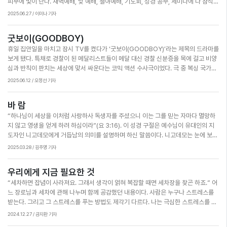
피부에 빛이 난다. 새벽예배, 낮 예배, 철야예배, 기도회, 성경 공부, 세미나에 다 참석하
(삼상 18:7~9) 솔로몬은 지혜와 부로 시작했으나 교만과 우상숭배로 타락했다(왕상
고 하루 종일 봉사하면서도 지친 기색은커녕 얼굴엔 미소가 가득하다. ‘세월이 비켜가
11:4~6). 히스기야는 아시리아의 위협에서 나라를 지켜낸 믿음의 왕이었지만 바벨론
2025.06.27 / 이미나 기자
는 이유가 뭘까?’ 궁금증이 생겼다. 최근 읽은 노인의학 전문의 칼럼에서 그 해답을 찾
사절에게 자신의 부와 무기를 모두 보여준 것이 장차 바벨론의 침략과 포로 생활의 빌
을 수 있었는데 바로 긍정적이고 감사하는 마음, 건강한 공동체 생활이 각종 질환을 예
미가 되었다(왕하 20:17~18). 여로보암은 백성의 마음을 붙잡으려 금송아지를 세웠
굿보이(GOODBOY)
방하는 중요한 역할을 한다는 것이다. 예일대 노화심리학의 선구자인 베카 레비 교수
고, 웃시야는 교만하여 성전에서 분향하다 나병에 걸렸다(대하 26:16). 자신의 잘못을
휴일 집안일을 마치고 잠시 TV를 켰다가 ‘굿보이(GOODBOY)’라는 제목의 드라마를
는 660명을 대상으로 23년 동안 추적 연구한 결과 긍정적인 사람은 평균 7.5년 더 오
깨닫고 하나님께 돌아간 다윗처럼 우리도 여론이나 데이터가 아닌 영원히 변치 않는
보게 됐다. 특채로 경찰이 된 메달리스트들이 메달 대신 경찰 신분증을 목에 걸고 비양
래 산다고 발표했다. 다른 과학 연구에도 신앙의 긍정적인 태도가 면역력 향상, 노화 억
하나님의 말씀에 붙들려야 한다. 하나님의 말씀은 우리 삶을 바른 길로 이끄는 중력과
심과 반칙이 판치는 세상에 맞서 싸운다는 코믹 액션 수사극이었다. 극 중 복싱 국가대
제, 심장 건강, 뇌 기능 유지 등에 유의미한 영향을 준다는 것을 보여주고 있다. 하나님
도 같다. 흔들리는 세상 속에서도 말씀의 반석 위에 굳게 서서, 겸손히 하나님만 의지하
표 금메달리스트에서 경찰이 된 주인공이 악인과 대적하는 장면에서 내뱉은 대사가 하
안에서의 절대 긍정과 감사는 우리의 몸을 젊게 하고, 건강을 지켜주는 영적 백신이었
는 믿음을 갖기를 간절히 바란다.
2025.06.12 / 오정선 기자
루 종일 머릿속에 맴돌았다. “통산 21전 21승 무패, 21 KO승. 그게 나야. 도망칠 수 있
던 것이다. ‘절대긍정 절대감사’가 바로 장로님, 권사님들의 동안 비결이었다. 감사와
으면 도망쳐 봐. 내 라운드에 선 놈은 언제나 다운이니까.” 두려움 없는 눈빛으로 결코
긍정적인 고백이 좋은 호르몬을 분비시키고 자율신경계를 안정시키며 면역력이 높아
바 람
악에 지지 않겠다는 주인공의 결의를 보면서 문득 다윗이 떠올랐다. ‘다윗과 골리앗’의
지는 것이 과학적 원리인데 이 모든 것이 하나님의 은혜 가운데 이뤄지니 이보다 더 좋
“하나님이 세상을 이처럼 사랑하사 독생자를 주셨으니 이는 그를 믿는 자마다 멸망하
싸움은 모르는 사람이 없을 정도로 유명한 이야기다. 우리는 온몸을 갑옷으로 두른 거
을 수가 없다. “항상 기뻐하라 쉬지 말고 기도하라 범사에 감사하라 이것이 그리스도
지 않고 영생을 얻게 하려 하심이라”(요 3:16). 이 성경 구절은 예수님이 유대인의 지
인 골리앗을 겨우 물매 5개로 이긴 다윗을 떠올리며 일상의 크고 작은 싸움에 도전한
예수 안에서 너희를 향하신 하나님의 뜻이니라”(살전 5:16~18)는 말씀을 꼭 붙잡고
도자인 니고데모에게 거듭남의 의미를 설명하며 하신 말씀이다. 니고데모는 눈에 보이
다. 그러나 정작 두려움을 넘는 다윗의 용맹함, 무조건 용감하고 전투적이기만 했던 것
살아가자.
지 않는 것을 믿지 못하고 성령으로 거듭난다는 의미를 이해하지 못했다. 이에 예수님
이 아닌 지혜롭게 난관을 헤쳐 나갔던 다윗의 지략이 어디에서 비롯됐는지 간과할 때
2025.03.28 / 김주영 기자
은 성령을 바람에 비유하여 설명하셨다(요 3:8). 바람은 눈에 보이지 않지만 그것을 경
가 많다. 다윗의 용맹함은 바로 하나님에 대한 굳건한 믿음에서 기인했다. 다윗은 양치
험한 사람은 그 존재를 확실히 느낄 수 있다. 마찬가지로 성령의 역사도 눈에 보이지 않
기 시절 맹수들과 대적해 끝까지 양을 지켜 내고, 이후 어떤 어려움이 다가와도 극복할
우리에게 지금 필요한 것
지만 우리가 성령으로 거듭날 때 그 변화 속에서 성령의 역사를 체험할 수 있다. 성령의
수 있었던 것이 모두 하나님의 보호하심 때문이라고 고백했다. 누군가 만일 비양심과
“세차하면 잡념이 사라져요. 그래서 생각이 얽혀 복잡할 때면 세차장을 찾곤 하죠.” 어
역사로 인한 변화는 개인의 삶뿐만 아니라 공동체와 사회에도 큰 영향을 미친다. 올해
반칙에 맞서야 하는 상황이라면 지금이 바로 굿 보이 ‘다윗’의 용맹함을 배울 때가 아닌
느 장로님과 세차에 관해 나누며 함께 공감했던 내용이다. 사람은 누구나 스트레스를
는 아펜젤러와 언더우드 선교사가 한국 땅에 복음의 씨앗을 뿌린 지 140주년이 되는
가 생각된다. 하나님의 뜻 안에 거하겠다는 결단으로 그분 앞에서 지혜를 구했던 다윗
받는다. 그리고 그 스트레스를 푸는 방법도 제각기 다르다. 나는 극심한 스트레스를 받
해이다. 이들이 뿌린 복음의 씨앗은 성령의 바람을 타고 곳곳에 퍼져 많은 사람들에게
처럼 우리도 하나님 앞에 서서 믿음으로 구해보자. 고난의 링 위에서 진정한 승리의 기
으면 몰두할 무언가를 찾는다. 한동안 세차에 빠져 있었던 적이 있었는데, 차에 묻은 흙
위로와 참된 평안을 주었다. 또한 이들이 시작한 선교 사업은 교육, 의료, 문화 등 다양
쁨을 누리는 굿 보이가 될지 누가 아는가.
2024.12.27 / 금지환 기자
과 먼지가 씻겨 내려가는 모습을 보면 이루 말할 수 없는 만족감이 생겼기 때문이다. 요
한 분야에서 번영을 이루게 했다. 최근 분열과 갈등이라는 단어가 우리 사회 곳곳에서