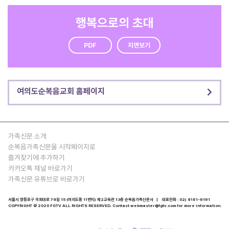
행복으로의 초대
PDF
지면보기
여의도순복음교회 홈페이지
가족신문 소개
순복음가족신문을 시작페이지로
즐겨찾기에 추가하기
카카오톡 채널 바로가기
가족신문 유튜브로 바로가기
서울시 영등포구 국회대로 76길 15 (여의도동 11번지) 제2교육관 13층 순복음가족신문사 | 대표전화 : 02) 6181-9191
COPYRIGHT © 2020 FGTV ALL RIGHTS RESERVED. Contact webmaster@fgtv.com for more information.