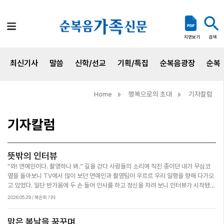
검색
지면보기
최신기사
말씀
신학/선교
기획/특집
순복음광장
순복
Home
행복으로의 초대
기자칼럼
기자칼럼
뜻밖의 인터뷰
“와! 연예인이다. 촬영하나 봐.” 길을 걷다 사람들의 소리에 직진 중이던 내가 무심코
옆을 돌아보니 TV에서 많이 보던 연예인과 촬영팀이 우르르 우리 일행을 향해 다가오
고 있었다. 일단 반가움에 두 손 들어 인사를 하고 정신을 차려 보니 인터뷰가 시작됐
다. ‘앗! 이렇게 바로?’ 전체적으로 무슨 내용인지는 모르지만 오랜 세월 보아온 연예인
2026.05.29 / 복순희 기자
이니 성심성의껏 답변을 하고 싶었다. 질문 내용은 직업, 평소 복용하는 영양제 등이었
는데 갑자기 준비 없이 진행된 인터뷰라 그런지 머릿속이 하얗고 말도 웅얼거리게 됐
맑은 봄날을 꿈꾸며
다. 사람들에게 인터뷰어로서 질문만 주로 하던 내가 인터뷰이의 입장이 되어보니 딱