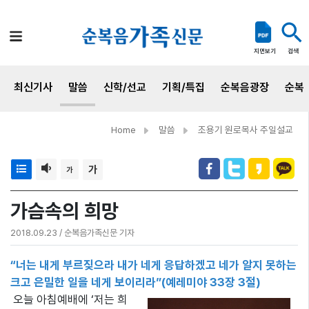
검색
지면보기
최신기사
말씀
신학/선교
기획/특집
순복음광장
순복
Home
말씀
조용기 원로목사 주일설교
가
가
가슴속의 희망
2018.09.23 / 순복음가족신문 기자
“너는 내게 부르짖으라 내가 네게 응답하겠고 네가 알지 못하는
크고 은밀한 일을 네게 보이리라”(예레미야 33장 3절)
오늘 아침예배에 ‘저는 희