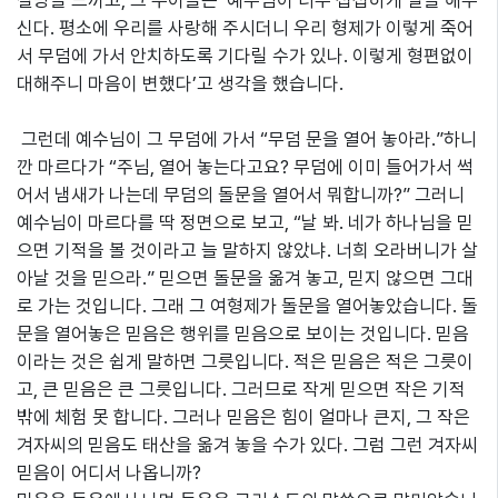
절망을 느끼고, 그 누이들은 ‘예수님이 너무 섭섭하게 일을 해주
신다. 평소에 우리를 사랑해 주시더니 우리 형제가 이렇게 죽어
서 무덤에 가서 안치하도록 기다릴 수가 있나. 이렇게 형편없이
대해주니 마음이 변했다’고 생각을 했습니다.
그런데 예수님이 그 무덤에 가서 “무덤 문을 열어 놓아라.”하니
깐 마르다가 “주님, 열어 놓는다고요? 무덤에 이미 들어가서 썩
어서 냄새가 나는데 무덤의 돌문을 열어서 뭐합니까?” 그러니
예수님이 마르다를 딱 정면으로 보고, “날 봐. 네가 하나님을 믿
으면 기적을 볼 것이라고 늘 말하지 않았냐. 너희 오라버니가 살
아날 것을 믿으라.” 믿으면 돌문을 옮겨 놓고, 믿지 않으면 그대
로 가는 것입니다. 그래 그 여형제가 돌문을 열어놓았습니다. 돌
문을 열어놓은 믿음은 행위를 믿음으로 보이는 것입니다. 믿음
이라는 것은 쉽게 말하면 그릇입니다. 적은 믿음은 적은 그릇이
고, 큰 믿음은 큰 그릇입니다. 그러므로 작게 믿으면 작은 기적
밖에 체험 못 합니다. 그러나 믿음은 힘이 얼마나 큰지, 그 작은
겨자씨의 믿음도 태산을 옮겨 놓을 수가 있다. 그럼 그런 겨자씨
믿음이 어디서 나옵니까?