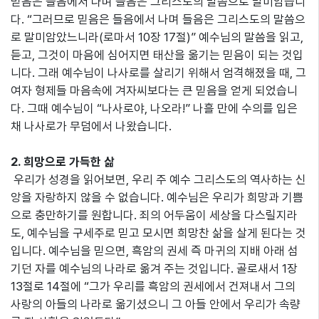
믿음은 들음에서 나며 들음은 그리스도의 말씀으로 말미암습니
다. “그러므로 믿음은 들음에서 나며 들음은 그리스도의 말씀으
로 말미암았느니라(로마서 10장 17절)” 예수님의 말씀을 읽고,
듣고, 그것이 마음에 심어지면 태산을 옮기는 믿음이 되는 것입
니다. 그래 예수님이 나사로를 살리기 위해서 엄격해졌을 때, 그
여자 형제들 마음속에 겨자씨보다는 큰 믿음을 얻게 되었습니
다. 그때 예수님이 “나사로야, 나오라!” 나흘 만에 수의를 입은
채 나사로가 무덤에서 나왔습니다.
2. 희망으로 가득한 삶
우리가 성경을 읽어보면, 우리 주 예수 그리스도의 역사하는 신
앙을 자랑하지 않을 수 없습니다. 예수님은 우리가 희망과 기쁨
으로 충만하기를 원합니다. 죄의 어두움이 세상을 다스릴지라
도, 예수님을 구세주로 믿고 모시면 희망찬 삶을 살게 된다는 것
입니다. 예수님을 믿으면, 흑암의 권세 즉 마귀의 지배 아래 섬
기던 자를 예수님의 나라로 옮겨 주는 것입니다. 골로새서 1장
13절로 14절에 “그가 우리를 흑암의 권세에서 건져내서 그의
사랑의 아들의 나라로 옮기셨으니 그 아들 안에서 우리가 속량