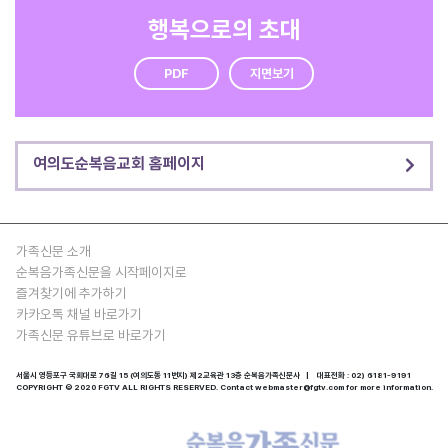
행복으로의 초대
PDF
지면보기
여의도순복음교회 홈페이지
가족신문 소개
순복음가족신문을 시작페이지로
즐겨찾기에 추가하기
카카오톡 채널 바로가기
가족신문 유튜브로 바로가기
서울시 영등포구 국회대로 76길 15 (여의도동 11번지) 제2교육관 13층 순복음가족신문사 | 대표전화 : 02) 6181-9191
COPYRIGHT © 2020 FGTV ALL RIGHTS RESERVED. Contact webmaster@fgtv.com for more information.