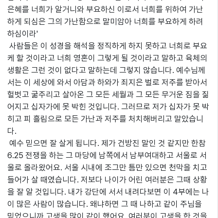
은혜를 너희가 알거니와 부요하신 이로서 너희를 위하여 가난
하게 되심은 그의 가난함으로 말미암아 너희를 부요하게 하려
하심이라'
사람들은 이 성경을 해석을 정직하게 하지 못하고 너희로 부요
케 할 것이라고 너희 영혼이 그렇게 될 것이라고 말하고 육체의
생활은 그런 것이 없다고 말하는데 그렇지 않습니다. 예수님께
서는 이 세상에 와서 아담과 하와가 죄지은 벌로 저주를 받아서
헐벗고 굶주리고 살아온 그 모든 세월과 그 모든 무거운 짐을 짊
어지고 십자가에 못 박힌 것입니다. 그러므로 저가 십자가 못 박
히고 피 흘림으로 모든 가난과 저주를 처치해버리고 말았습니
다.
예수 믿으면 잘 살게 됩니다. 제가 건방진 말인 것 같지만 한참
6.25 전쟁을 하는 그 마당에 남쪽에서 남부여대하고 서울로 서
울로 올라왔어요. 서울 시내에 조그만 틈만 있으면 천막을 치고
들어가 살 때였습니다. 저보다 나이가 어린 여러분은 그때 상황
을 잘 알 것입니다. 내가 강단에 서서 내려다보면 이 4부에는 나
이 많은 사람이 많습니다. 왜냐하면 그 때 나하고 같이 주님을
믿었으니까 고생을 많이 같이 했어요. 여러분이 고생을 한 것을