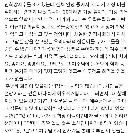
민희망지수를 조사했는데 전체 연령 중에서 30대가 가장 비관
적이라는 결과가 나왔습니다. 30대라면 가장 힘차게, 가장 의욕
적으로 일할 나이인데 우리나라의 30대는 우울증을 앓는 사람
이 아닌가? 의심할 정도로 우울증에 걸려 있고 이 세상에 희망
이 없다고 낙심하고 있는 것입니다. 치열한 경쟁사회에서 지치
고 고달픈 삶을 살고있는 우리나라의 젊은이들 누가 그들을 구
출할 수 있습니까? 마음에 힘과 생명을 주어야 하는데 예수그리
스도 이외에는 빛과 힘을 줄 곳이 없습니다. 오직 예수님이 힘이
요. 빛이요. 생명이요. 그러므로 그 예수님이 들어와야 힘과 능
력과 용기와 미래가 있지 그렇지 않고는 아무것도 희망을 얻을
데가 없습니다.
주님께 희망이 있을까? 생각하는 사람이 많습니다. 사람들은
절망이라는 깊은 바다속에 허우적거립니다. 그러면서 “내 삶에
희망이 있을 것인가?” 그 질문을 늘 합니다. 예수님께서는 아마
그 질문에 이렇게 대답하실 것입니다. “주님 내게 희망이 있습
니까?” “있고말고. 내가 그 희망 아니야? 내가 곧 길이요 진리요
생명이니.” 얼마나 깜짝 놀랄 좋은 소식입니까? “희망이 있습니
까?” “있고말고.” 예수님께서 십자가를 통해 이루신 이 일들은