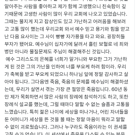
알아주는 사람을 좋아하고 제가 함께 고생했으니 친숙함이 깊
기때문에 고생한 사람이 많이 우리 교회에 나오고 있었습니다.
그때는 물지게 지고 잡상인도 있고 가난하고 어려움을 해보려
고 고통 많이 했는데 우리교회 와서 예수 믿고 용기와 힘을 얻고
난 다음 요사이는 그 사이 빵빵 자가용을 타고 와요. 굉장히들
부자가 됐어요. 예수님이 십자가에 달려서 흘린 보혈로 네 죄와
병만 아니라 물질문제도 주님이 해결해주신 것입니다.
예수 그리스도의 은혜를 너희가 알거니와 부요한 그가 가난하
게 된 것은 그의 가난을 인하여 너를 부요케 하려 함이라. 우리
가 축복을 받고 부요케 되었으니 하나님 앞에 정말 감사하고 살
아야 됩니다. 그다음엔 죽음, 죽음의 문제를 예수님이 해결하셨
는데, 우리가 살면서 겪는 가장 큰 절망은 죽음입니다. 60년 동
안 제가 목회하면서 많은 사람의 장례에 참석하기도 하고, 또한
장례식 설교를 했는데, 그럴 때마다 말할 수 없는 슬픔과 고통을
느꼈습니다. 특히 젊은 나이에 세상을 떠나거나, 어린 자녀들을
둔 어머니가 세상을 뜬 것을 볼 때는 정말 마음이 뭐라고 말할
수 없이 괴로웠습니다. 그러나 누구라도 죽음이라는 이 권세를
고칠 수가 없습니다. 이 세상에서 죽음을 다스릴 수 있는 분은