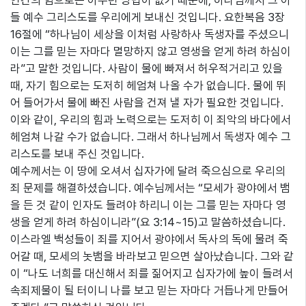
인간의 힘으로는 아무런 방법이 없기 때문에, 하나님께서 그 아
들 예수 그리스도를 우리에게 보내신 것입니다. 요한복음 3장
16절에 “하나님이 세상을 이처럼 사랑하사 독생자를 주셨으니
이는 그를 믿는 자마다 멸망하지 않고 영생을 얻게 하려 하심이
라”고 말한 것입니다. 사람이 물에 빠져서 허우적거리고 있을
때, 자기 힘으로는 도저히 헤엄쳐 나올 수가 없습니다. 물에 뛰
어 들어가서 물에 빠진 사람을 건져 낼 자가 필요한 것입니다.
이와 같이, 우리의 힘과 노력으로는 도저히 이 죄악의 바다에서
헤엄쳐 나갈 수가 없습니다. 그래서 하나님께서 독생자 예수 그
리스도를 보내 주신 것입니다.
예수께서는 이 땅에 오셔서 십자가에 달려 죽으심으로 우리의
죄 문제를 해결하셨습니다. 예수님께서는 “모세가 광야에서 뱀
을 든 것 같이 인자도 들려야 하리니 이는 그를 믿는 자마다 영
생을 얻게 하려 하심이니라”(요 3:14~15)고 말씀하셨습니다.
이스라엘 백성들이 죄를 지어서 광야에서 독사의 독에 물려 죽
어갈 때, 모세의 놋뱀을 바라보고 믿으면 살아났습니다. 그와 같
이 “나도 너희를 대신해서 죄를 짊어지고 십자가에 높이 들려서
속죄제물이 될 터이니 나를 보고 믿는 자마다 거듭나게 만들어