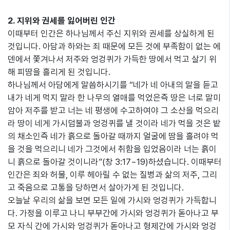
2. 지위와 권세를 잃어버린 인간
이때부터 인간은 하나님께서 주신 지위와 권세를 상실하게 된
것입니다. 아담과 하와는 죄 때문에 모든 것에 부족함이 없는 에
덴에서 쫓겨나서 저주와 엉겅퀴가 가득한 땅에서 먹고 살기 위
해 피땀을 흘리게 된 것입니다.
하나님께서 아담에게 말씀하시기를 “네가 네 아내의 말을 듣고
내가 네게 먹지 말라 한 나무의 열매를 먹었은즉 땅은 너로 말미
암아 저주를 받고 너는 네 평생에 수고하여야 그 소산을 먹으리
라 땅이 네게 가시덤불과 엉겅퀴를 낼 것이라 네가 먹을 것은 밭
의 채소인즉 네가 흙으로 돌아갈 때까지 얼굴에 땀을 흘려야 먹
을 것을 먹으리니 네가 그것에서 취함을 입었음이라 너는 흙이
니 흙으로 돌아갈 것이니라”(창 3:17~19)하셨습니다. 이때부터
인간은 죄와 허물, 이루 헤아릴 수 없는 질병과 삶의 저주, 그리
고 죽음으로 고통을 당하면서 살아가게 된 것입니다.
오늘날 우리의 삶을 보면 모든 일에 가시와 엉겅퀴가 가득합니
다. 가정을 이루고 나니 부부간에 가시와 엉겅퀴가 돋아나고 부
모 자식 간에 가시와 엉겅퀴가 돋아나고 형제간에 가시와 엉겅