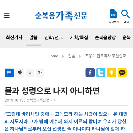
검색
지면보기
최신기사
말씀
신학/선교
기획/특집
순복음광장
순복
Home
말씀
조용기 원로목사 주일설교
가
가
물과 성령으로 나지 아니하면
2019.10.13 / 순복음가족신문 기자
“그런데 바리새인 중에 니고데모라 하는 사람이 있으니 유 대인
의 지도자라 그가 밤에 예수께 와서 이르되 랍비여 우리가 당신
은 하나님께로부터 오신 선생인 줄 아나이다 하나님이 함께 하