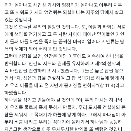
퀴가 돋아나고 사업상 가시와 엉겅퀴가 돋아나고 아무리 치우
고 또 치워도 가시와 엉겅퀴는 되살아나는 저주의 땅에서 살고
있는 것입니다.
그것은 오늘날 우리의 절망인 것입니다. 또, 아담과 하와는 서로
에게 책임을 전가하고 그 두 사람 사이에 태어난 맏아들인 가인
이 둘째 아들 아벨을 죽이는 끔찍한 비극이 일어나고 인류는 탐
욕의 노예가 되어 버리고 만 것입니다.
그런데 성경을 보면, 인간은 아담 이후에도 계속하여 하나님을
반역합니다. 인간의 지위와 권세를 유지하려고 제2의 선악과,
즉 바벨탑을 건설하려고 시도했습니다. 그들은 높은 탑을 쌓으
면서 “자, 성읍과 탑을 건설하여 그 탑 꼭대기를 하늘에 닿게 하
여 우리 이름을 내고 온 지면에 흩어짐을 면하자”(창 11:4)라고
하였습니다.
하나님을 섬기고 받들어야 될 것인데 “야, 우리 다시는 하나님
이 우리를 물로써 죽게 못하게 만들자. 우리 도시를 건설하되 큰
탑을 세워서 그 꼭대기가 하늘에 닿게 하자. 그래서 하나님이 아
무리 비를 내려도 우리는 꼭대기에 올라가서 하나님과 동등하
자.” 그런 생각으로 아주 무시무시한 반역을 또 행했던 것입니