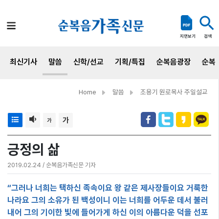
검색
지면보기
최신기사
말씀
신학/선교
기획/특집
순복음광장
순복
Home
말씀
조용기 원로목사 주일설교
가
가
긍정의 삶
2019.02.24 / 순복음가족신문 기자
“그러나 너희는 택하신 족속이요 왕 같은 제사장들이요 거룩한
나라요 그의 소유가 된 백성이니 이는 너희를 어두운 데서 불러
내어 그의 기이한 빛에 들어가게 하신 이의 아름다운 덕을 선포