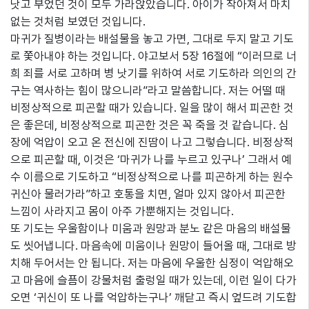
낫고 부었던 것이 모두 가라앉았습니다. 아이가 작아져서 마치
없는 것처럼 보였던 것입니다.
마귀가 질병이라는 배설물을 놓고 가면, 그대로 두지 말고 기도
로 쫓아내야 하는 것입니다. 야고보서 5장 16절에 “이러므로 너
희 죄를 서로 고하며 병 낫기를 위하여 서로 기도하라 의인의 간
구는 역사하는 힘이 많으니라”라고 말씀합니다. 저는 어떨 때
비정상적으로 피곤할 때가 있습니다. 일을 많이 해서 피곤한 것
은 좋은데, 비정상적으로 피곤한 것은 꼭 죽을 것 같습니다. 심
장에 억압이 오고 온 전신에 진땀이 나고 그렇습니다. 비정상적
으로 피곤할 때, 이것은 ‘마귀가 나를 누르고 있구나’ 그래서 예
수 이름으로 기도하고 “비정상적으로 나를 피곤하게 하는 원수
귀신아 물러가라”하고 호통을 치면, 얼마 있지 않아서 피곤한
느낌이 사라지고 몸이 아주 가뿐해지는 것입니다.
또 기도는 우울함이나 미움과 원망과 분노 같은 마음의 배설물
도 씻어냅니다. 마음속에 미움이나 원망이 들어올 때, 그대로 방
치해 두어서는 안 됩니다. 저는 마음에 우울한 심정이 억압해오
고 마음에 슬픔이 강물처럼 출렁일 때가 있는데, 이런 일이 다가
오면 ‘귀신이 또 나를 억압하는구나’ 깨닫고 즉시 엎드려 기도합